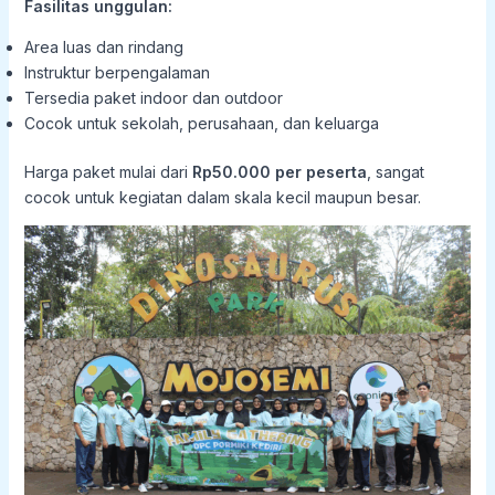
Fasilitas unggulan:
Area luas dan rindang
Instruktur berpengalaman
Tersedia paket indoor dan outdoor
Cocok untuk sekolah, perusahaan, dan keluarga
Harga paket mulai dari
Rp50.000 per peserta
, sangat
cocok untuk kegiatan dalam skala kecil maupun besar.