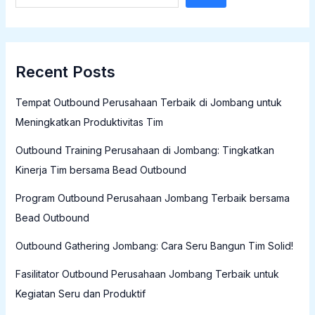
Recent Posts
Tempat Outbound Perusahaan Terbaik di Jombang untuk
Meningkatkan Produktivitas Tim
Outbound Training Perusahaan di Jombang: Tingkatkan
Kinerja Tim bersama Bead Outbound
Program Outbound Perusahaan Jombang Terbaik bersama
Bead Outbound
Outbound Gathering Jombang: Cara Seru Bangun Tim Solid!
Fasilitator Outbound Perusahaan Jombang Terbaik untuk
Kegiatan Seru dan Produktif