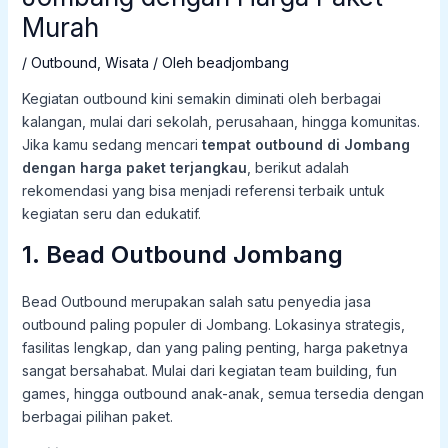
Murah
/
Outbound
,
Wisata
/ Oleh
beadjombang
Kegiatan outbound kini semakin diminati oleh berbagai
kalangan, mulai dari sekolah, perusahaan, hingga komunitas.
Jika kamu sedang mencari
tempat outbound di Jombang
dengan harga paket terjangkau
, berikut adalah
rekomendasi yang bisa menjadi referensi terbaik untuk
kegiatan seru dan edukatif.
1. Bead Outbound Jombang
Bead Outbound merupakan salah satu penyedia jasa
outbound paling populer di Jombang. Lokasinya strategis,
fasilitas lengkap, dan yang paling penting, harga paketnya
sangat bersahabat. Mulai dari kegiatan team building, fun
games, hingga outbound anak-anak, semua tersedia dengan
berbagai pilihan paket.