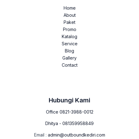
Home
About
Paket
Promo
Katalog
Service
Blog
Gallery
Contact
Hubungi Kami
Office 0821-3988-0012
Dhitya - 081359958849
Email :
admin@outboundkediri.com