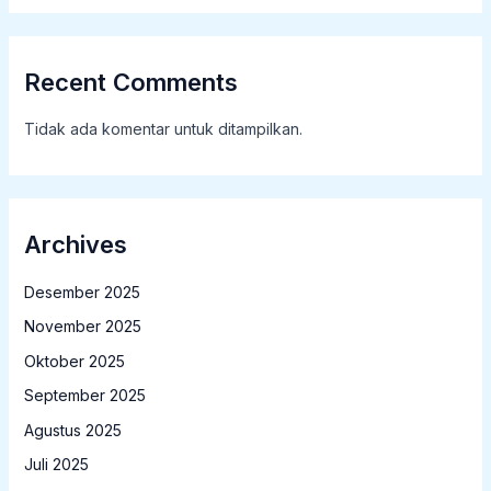
Recent Comments
Tidak ada komentar untuk ditampilkan.
Archives
Desember 2025
November 2025
Oktober 2025
September 2025
Agustus 2025
Juli 2025