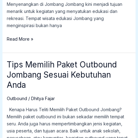
Menyenangkan di Jombang Jombang kini menjadi tujuan
menarik untuk kegiatan yang menyatukan edukasi dan
rekreasi. Tempat wisata edukasi Jombang yang
menginspirasi bukan hanya
Read More »
Tips Memilih Paket Outbound
Tips
Memilih
Jombang Sesuai Kebutuhan
Paket
Anda
Outbound
Jombang
Sesuai
Outbound
/
Dhitya Fajar
Kebutuhan
Kenapa Harus Teliti Memilih Paket Outbound Jombang?
Anda
Memilih paket outbound ini bukan sekadar memilih tempat
seru. Anda juga harus mempertimbangkan jenis kegiatan,
usia peserta, dan tujuan acara. Baik untuk anak sekolah,
perusahaan, atau komunitas, kegiatan outbound yang tepat