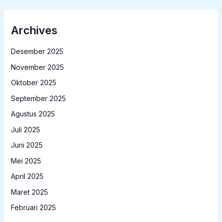
Archives
Desember 2025
November 2025
Oktober 2025
September 2025
Agustus 2025
Juli 2025
Juni 2025
Mei 2025
April 2025
Maret 2025
Februari 2025