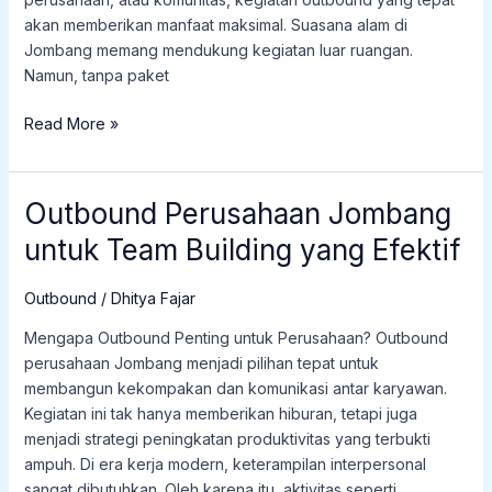
akan memberikan manfaat maksimal. Suasana alam di
Jombang memang mendukung kegiatan luar ruangan.
Namun, tanpa paket
Read More »
Outbound Perusahaan Jombang
Outbound
Perusahaan
untuk Team Building yang Efektif
Jombang
untuk
Outbound
/
Dhitya Fajar
Team
Building
Mengapa Outbound Penting untuk Perusahaan? Outbound
yang
perusahaan Jombang menjadi pilihan tepat untuk
Efektif
membangun kekompakan dan komunikasi antar karyawan.
Kegiatan ini tak hanya memberikan hiburan, tetapi juga
menjadi strategi peningkatan produktivitas yang terbukti
ampuh. Di era kerja modern, keterampilan interpersonal
sangat dibutuhkan. Oleh karena itu, aktivitas seperti