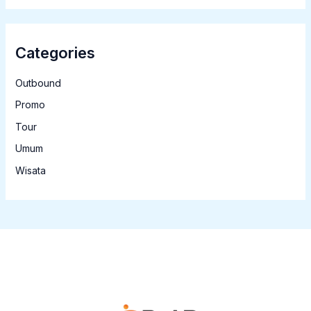
Categories
Outbound
Promo
Tour
Umum
Wisata