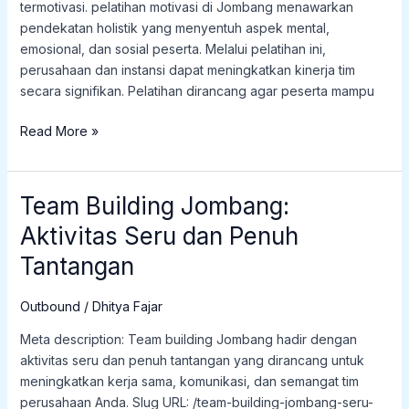
termotivasi. pelatihan motivasi di Jombang menawarkan
pendekatan holistik yang menyentuh aspek mental,
emosional, dan sosial peserta. Melalui pelatihan ini,
perusahaan dan instansi dapat meningkatkan kinerja tim
secara signifikan. Pelatihan dirancang agar peserta mampu
Read More »
Team Building Jombang:
Team
Building
Aktivitas Seru dan Penuh
Jombang:
Tantangan
Aktivitas
Seru
dan
Outbound
/
Dhitya Fajar
Penuh
Meta description: Team building Jombang hadir dengan
Tantangan
aktivitas seru dan penuh tantangan yang dirancang untuk
meningkatkan kerja sama, komunikasi, dan semangat tim
perusahaan Anda. Slug URL: /team-building-jombang-seru-