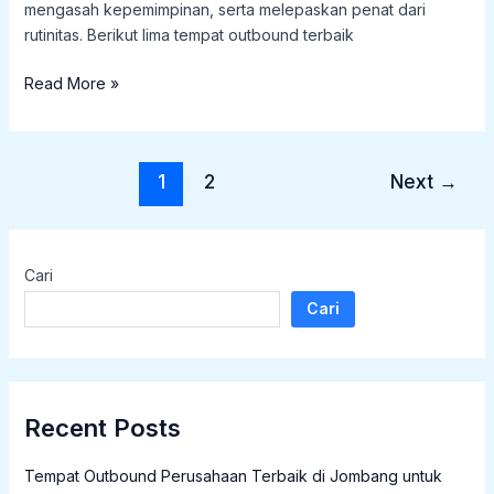
mengasah kepemimpinan, serta melepaskan penat dari
rutinitas. Berikut lima tempat outbound terbaik
Read More »
1
2
Next
→
Cari
Cari
Recent Posts
Tempat Outbound Perusahaan Terbaik di Jombang untuk