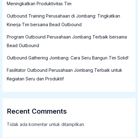
Meningkatkan Produktivitas Tim
Outbound Training Perusahaan di Jombang: Tingkatkan
Kinerja Tim bersama Bead Outbound
Program Outbound Perusahaan Jombang Terbaik bersama
Bead Outbound
Outbound Gathering Jombang: Cara Seru Bangun Tim Solid!
Fasilitator Outbound Perusahaan Jombang Terbaik untuk
Kegiatan Seru dan Produktif
Recent Comments
Tidak ada komentar untuk ditampilkan.