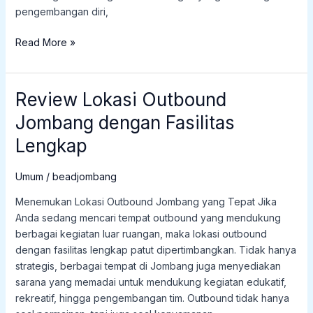
pengembangan diri,
Read More »
Review Lokasi Outbound
Review
Lokasi
Jombang dengan Fasilitas
Outbound
Lengkap
Jombang
dengan
Fasilitas
Umum
/
beadjombang
Lengkap
Menemukan Lokasi Outbound Jombang yang Tepat Jika
Anda sedang mencari tempat outbound yang mendukung
berbagai kegiatan luar ruangan, maka lokasi outbound
dengan fasilitas lengkap patut dipertimbangkan. Tidak hanya
strategis, berbagai tempat di Jombang juga menyediakan
sarana yang memadai untuk mendukung kegiatan edukatif,
rekreatif, hingga pengembangan tim. Outbound tidak hanya