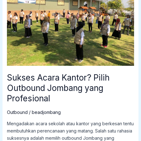
Outbound
Jombang
yang
Profesional
Sukses Acara Kantor? Pilih
Outbound Jombang yang
Profesional
Outbound
/
beadjombang
Mengadakan acara sekolah atau kantor yang berkesan tentu
membutuhkan perencanaan yang matang. Salah satu rahasia
suksesnya adalah memilih outbound Jombang yang