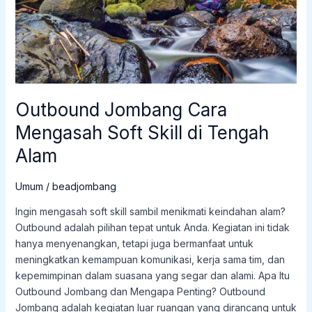
Tengah
Alam
Outbound Jombang Cara
Mengasah Soft Skill di Tengah
Alam
Umum
/
beadjombang
Ingin mengasah soft skill sambil menikmati keindahan alam?
Outbound adalah pilihan tepat untuk Anda. Kegiatan ini tidak
hanya menyenangkan, tetapi juga bermanfaat untuk
meningkatkan kemampuan komunikasi, kerja sama tim, dan
kepemimpinan dalam suasana yang segar dan alami. Apa Itu
Outbound Jombang dan Mengapa Penting? Outbound
Jombang adalah kegiatan luar ruangan yang dirancang untuk