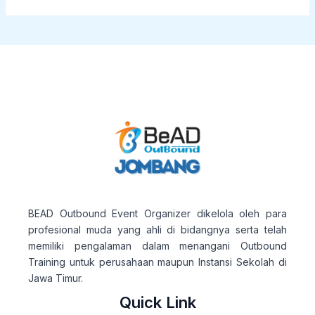
BEAD Outbound Event Organizer dikelola oleh para
profesional muda yang ahli di bidangnya serta telah
memiliki pengalaman dalam menangani Outbound
Training untuk perusahaan maupun Instansi Sekolah di
Jawa Timur.
Quick Link