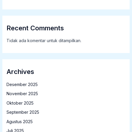
Recent Comments
Tidak ada komentar untuk ditampilkan.
Archives
Desember 2025
November 2025
Oktober 2025
September 2025
Agustus 2025
Juli 2025