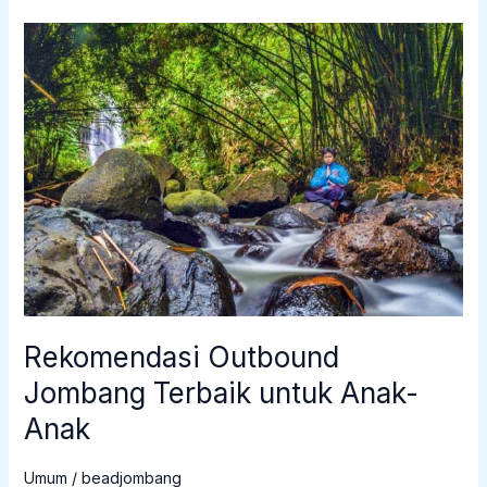
Rekomendasi
Outbound
Jombang
Terbaik
untuk
Anak-
Anak
Rekomendasi Outbound
Jombang Terbaik untuk Anak-
Anak
Umum
/
beadjombang