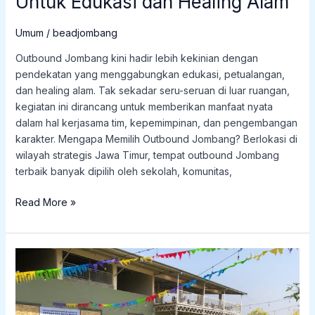
Untuk Edukasi dan Healing Alam
Umum
/
beadjombang
Outbound Jombang kini hadir lebih kekinian dengan
pendekatan yang menggabungkan edukasi, petualangan,
dan healing alam. Tak sekadar seru-seruan di luar ruangan,
kegiatan ini dirancang untuk memberikan manfaat nyata
dalam hal kerjasama tim, kepemimpinan, dan pengembangan
karakter. Mengapa Memilih Outbound Jombang? Berlokasi di
wilayah strategis Jawa Timur, tempat outbound Jombang
terbaik banyak dipilih oleh sekolah, komunitas,
Read More »
Sukses
Acara
Kantor?
Pilih