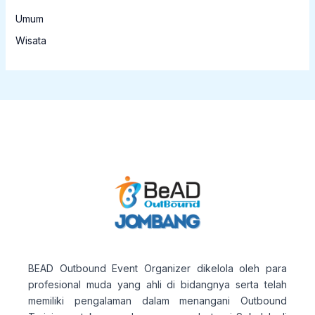
Umum
Wisata
BEAD Outbound Event Organizer dikelola oleh para
profesional muda yang ahli di bidangnya serta telah
memiliki pengalaman dalam menangani Outbound