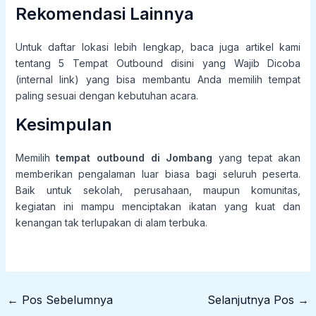
Rekomendasi Lainnya
Untuk daftar lokasi lebih lengkap, baca juga artikel kami
tentang 5 Tempat Outbound disini yang Wajib Dicoba
(internal link) yang bisa membantu Anda memilih tempat
paling sesuai dengan kebutuhan acara.
Kesimpulan
Memilih
tempat outbound di Jombang
yang tepat akan
memberikan pengalaman luar biasa bagi seluruh peserta.
Baik untuk sekolah, perusahaan, maupun komunitas,
kegiatan ini mampu menciptakan ikatan yang kuat dan
kenangan tak terlupakan di alam terbuka.
←
Pos Sebelumnya
Selanjutnya Pos
→