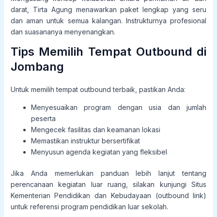
darat, Tirta Agung menawarkan paket lengkap yang seru
dan aman untuk semua kalangan. Instrukturnya profesional
dan suasananya menyenangkan.
Tips Memilih Tempat Outbound di
Jombang
Untuk memilih tempat outbound terbaik, pastikan Anda:
Menyesuaikan program dengan usia dan jumlah
peserta
Mengecek fasilitas dan keamanan lokasi
Memastikan instruktur bersertifikat
Menyusun agenda kegiatan yang fleksibel
Jika Anda memerlukan panduan lebih lanjut tentang
perencanaan kegiatan luar ruang, silakan kunjungi Situs
Kementerian Pendidikan dan Kebudayaan (outbound link)
untuk referensi program pendidikan luar sekolah.