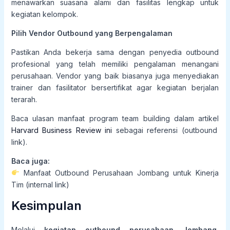
menawarkan suasana alami dan fasilitas lengkap untuk
kegiatan kelompok.
Pilih Vendor Outbound yang Berpengalaman
Pastikan Anda bekerja sama dengan penyedia outbound
profesional yang telah memiliki pengalaman menangani
perusahaan. Vendor yang baik biasanya juga menyediakan
trainer dan fasilitator bersertifikat agar kegiatan berjalan
terarah.
Baca ulasan manfaat program team building dalam artikel
Harvard Business Review ini
sebagai referensi (outbound
link).
Baca juga:
Manfaat Outbound Perusahaan Jombang untuk Kinerja
Tim (internal link)
Kesimpulan
Melalui
kegiatan outbound perusahaan Jombang
,