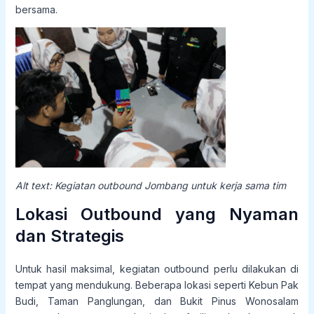
bersama.
Alt text: Kegiatan outbound Jombang untuk kerja sama tim
Lokasi Outbound yang Nyaman
dan Strategis
Untuk hasil maksimal, kegiatan outbound perlu dilakukan di
tempat yang mendukung. Beberapa lokasi seperti Kebun Pak
Budi, Taman Panglungan, dan Bukit Pinus Wonosalam