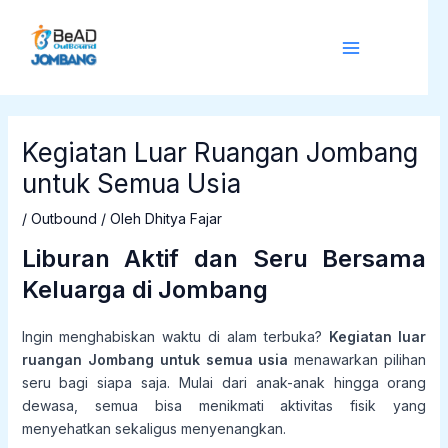
Lewati
Post
Main
ke
navigation
Menu
konten
Kegiatan Luar Ruangan Jombang
untuk Semua Usia
/
Outbound
/ Oleh
Dhitya Fajar
Liburan Aktif dan Seru Bersama
Keluarga di Jombang
Ingin menghabiskan waktu di alam terbuka?
Kegiatan luar
ruangan Jombang untuk semua usia
menawarkan pilihan
seru bagi siapa saja. Mulai dari anak-anak hingga orang
dewasa, semua bisa menikmati aktivitas fisik yang
menyehatkan sekaligus menyenangkan.