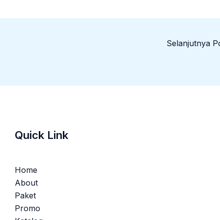
Selanjutnya 
Quick Link
Home
About
Paket
Promo