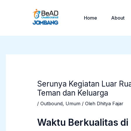
Lewati
Post
ke
navigation
Home
About
konten
Serunya Kegiatan Luar R
Teman dan Keluarga
/
Outbound
,
Umum
/ Oleh
Dhitya Fajar
Waktu Berkualitas d