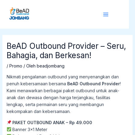
Lewati
Post
Main
ke
navigation
Menu
konten
BeAD Outbound Provider – Seru,
Bahagia, dan Berkesan!
/
Promo
/ Oleh
beadjombang
Nikmati pengalaman outbound yang menyenangkan dan
penuh kebersamaan bersama
BeAD Outbound Provider
!
Kami menawarkan berbagai paket outbound untuk anak-
anak dan dewasa dengan harga terjangkau, fasilitas
lengkap, serta permainan seru yang membangun
kekompakan dan kebersamaan.
PAKET OUTBOUND ANAK – Rp 49.000
Banner 3×1 Meter